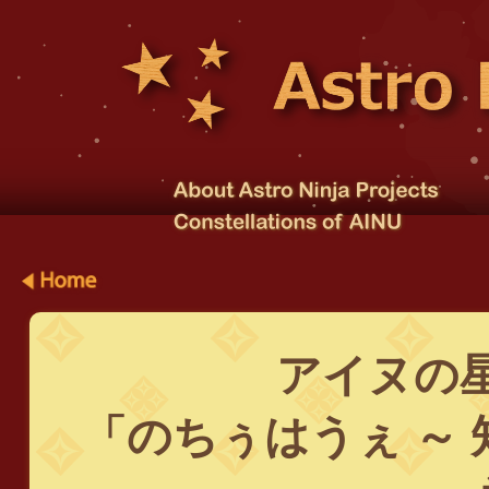
アイヌの
「のちぅはうぇ ～