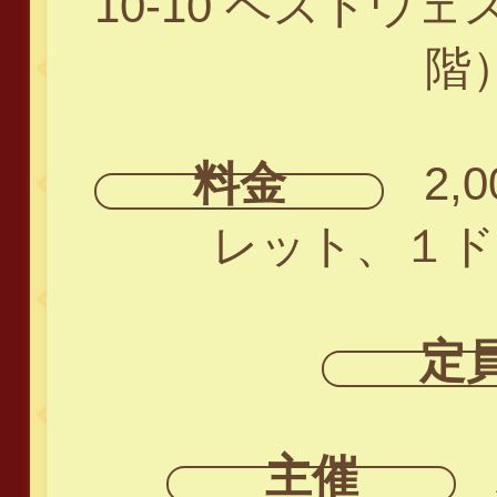
10-10 ベストウ
階
料金
2,
レット、１ド
定
主催
A