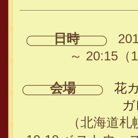
日時
201
～ 20:15
会場
花カフ
ガ
（北海道札