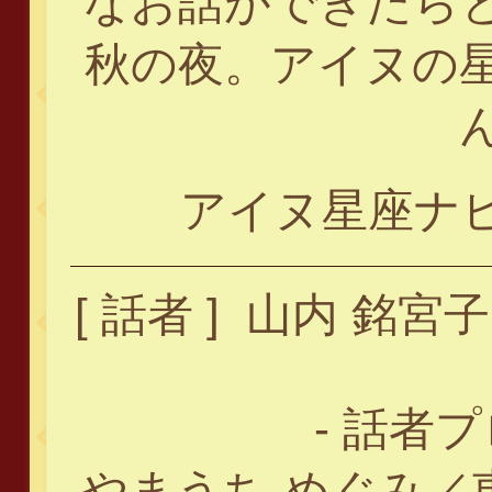
なお話ができたら
秋の夜。アイヌの
アイヌ星座ナ
[ 話者 ] 山内 銘宮子（As
- 話者
やまうち めぐみ／